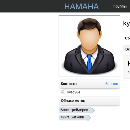
Группы
k
Со
Вс
k
Контакты
больше
kysovue
Облако меток
блоги трейдеров
Книга Биткоин