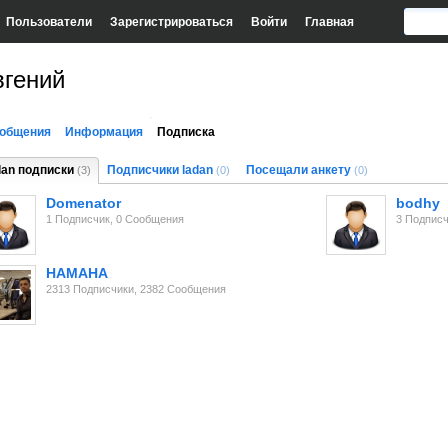
Пользователи
Зарегистрироваться
Войти
Главная
вгений
общения
Информация
Подписка
dan подписки
Подписчики ladan
Посещали анкету
(3)
(0)
(0)
Domenator
bodhy
1 Подписчик, 0 Сообщения
3 Подписч
HAMAHA
2313 Подписчики, 2382 Сообщения