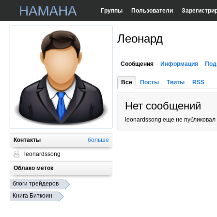
Группы
Пользователи
Зарегистри
Леонард
Сообщения
Информация
Под
Все
Посты
Твиты
RSS
Нет сообщений
leonardssong еще не публиковал
Контакты
больше
leonardssong
Облако меток
блоги трейдеров
Книга Биткоин