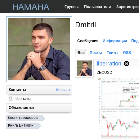
Группы
Пользователи
Зарегистри
Dmitrii
Сообщения
Информация
Под
Все
Посты
Твиты
RSS
liberration
ZECUSD
Контакты
больше
liberration
Облако меток
блоги трейдеров
Книга Биткоин