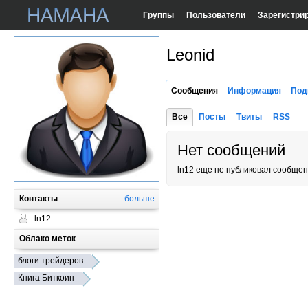
Группы
Пользователи
Зарегистри
Leonid
Сообщения
Информация
Под
Все
Посты
Твиты
RSS
Нет сообщений
ln12 еще не публиковал сообщен
Контакты
больше
ln12
Облако меток
блоги трейдеров
Книга Биткоин