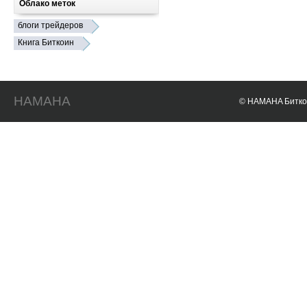
Облако меток
блоги трейдеров
Книга Биткоин
HAMAHA
© HAMAHA Биткои