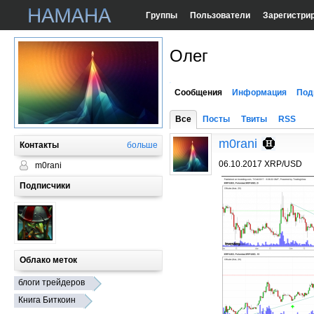
Группы
Пользователи
Зарегистри
Олег
Сообщения
Информация
Под
Все
Посты
Твиты
RSS
m0rani
Контакты
больше
06.10.2017 XRP/USD
m0rani
Подписчики
Облако меток
блоги трейдеров
Книга Биткоин