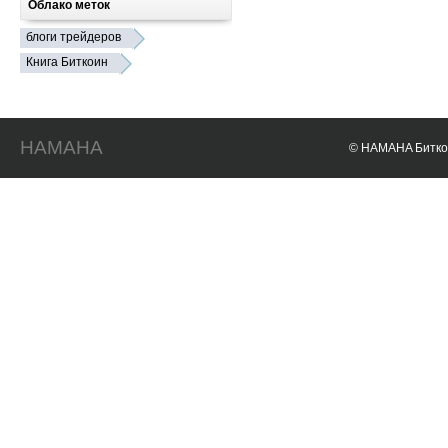
Облако меток
блоги трейдеров
Книга Биткоин
HAMAHA
© HAMAHA Биткои