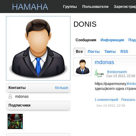
Группы
Пользователи
Зарегистри
DONIS
Сообщения
Информация
Под
Все
Посты
Твиты
RSS
mdonas
thinkorswim
Сен 13 2012, 22:58
https://papermoney.
think
Контакты
больше
здесь(всего одна страни
mdonas
1 комментарий
·
Показать
Подписчики
Сен 13 2012, 22:58