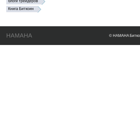
блоги трейдеров
Книга Биткоин
HAMAHA
© HAMAHA Биткои