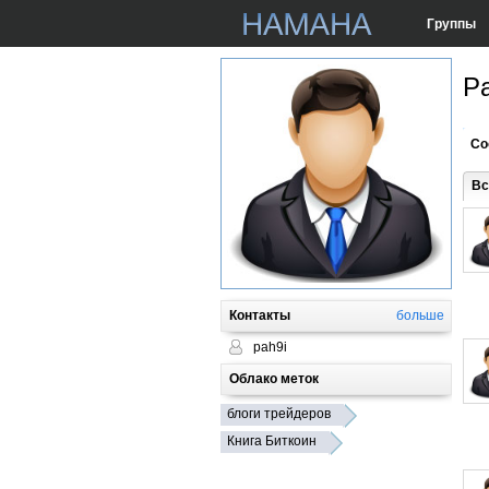
Группы
Pa
Со
Вс
Контакты
больше
pah9i
Облако меток
блоги трейдеров
Книга Биткоин