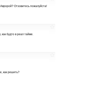
с Авророй? Отзовитесь пожалуйста!
 как будто в реал тайме.
е, как решить?