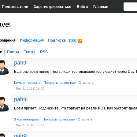
Пользователи
Зарегистрироваться
Войти
Главная
vel
общения
Информация
Подписка
RSS
е
Посты
Твиты
RSS
pah9i
Еще раз всем привет. Есть люди торговавшие(торгующие) через Day T
Комментировать
·
Показать полностью
·
Отослать
Янв 31 2018, 19:56
pah9i
Всем привет. Подскажите, кто торгует на реале в UT. Как обстоят де
3 комментариев
·
Показать полностью
·
Отослать
Янв 31 2018, 14:22
pah9i