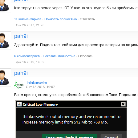
Кто торгует на реале через ЮТ. У вас на это неделе были проблемы 
11 комментариев
·
Показать полностью
·
Отослать
Окт 26 2017, 21:26
pah9i
Здравствуйте. Поделитесь сайтами для просмотра истории по акциям,
6 комментариев
·
Показать полностью
·
Отослать
Дек 16 2015, 14:32
pah9i
thinkorswim
Окт 13 2015, 19:07
Всем привет, столкнулся с проблемой в обновленном Тосе. Подскажит