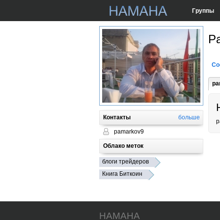
Группы
Pa
Со
pa
Контакты
больше
p
pamarkov9
Облако меток
блоги трейдеров
Книга Биткоин
HAMAHA