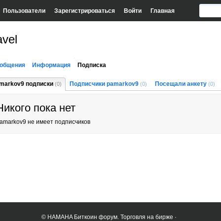
Пользователи
Зарегистрироваться
Войти
Главная
vel
общения
Информация
Подписка
markov9 подписки
Подписчики pamarkov9
Посещали анкету
(0)
(0)
(0)
Никого пока нет
amarkov9 не имеет подписчиков
© HAMAHA Биткоин форум. Торговля на бирже ·