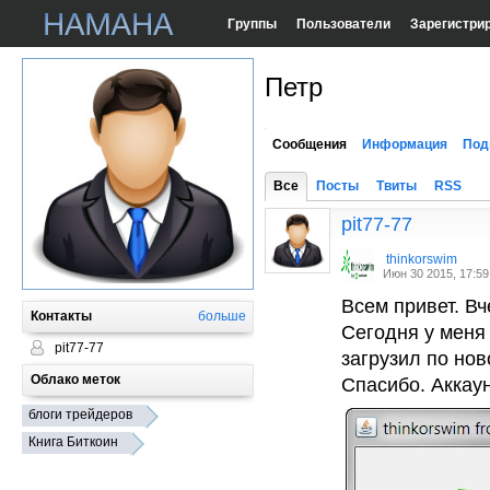
Группы
Пользователи
Зарегистри
Петр
Сообщения
Информация
Под
Все
Посты
Твиты
RSS
pit77-77
thinkorswim
Июн 30 2015, 17:59
Всем привет. Вч
Контакты
больше
Сегодня у меня
pit77-77
загрузил по нов
Облако меток
Спасибо. Аккаун
блоги трейдеров
Книга Биткоин