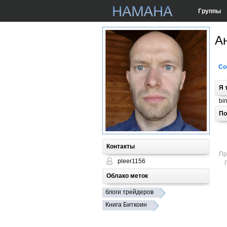
Группы
А
Со
Я 
bi
По
Контакты
Пр
pleer1156
Облако меток
блоги трейдеров
Книга Биткоин