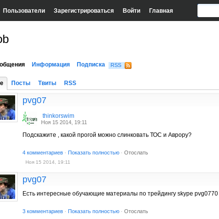
Пользователи
Зарегистрироваться
Войти
Главная
ob
общения
Информация
Подписка
RSS
е
Посты
Твиты
RSS
pvg07
thinkorswim
Ноя 15 2014, 19:11
Подскажите , какой прогой можно слинковать ТОС и Аврору?
4 комментариев
·
Показать полностью
·
Отослать
Ноя 15 2014, 19:11
pvg07
Есть интересные обучающие материалы по трейдингу skype pvg0770
3 комментариев
·
Показать полностью
·
Отослать