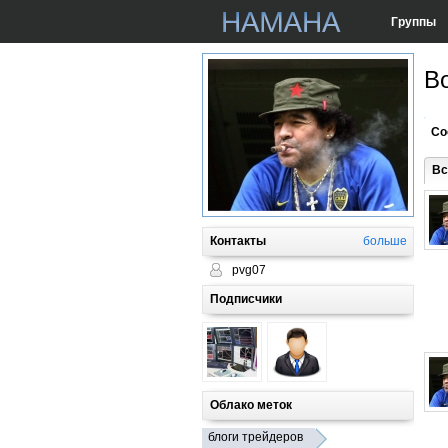
Группы
B
Со
Вс
Контакты
больше
pvg07
Подписчики
Облако меток
блоги трейдеров