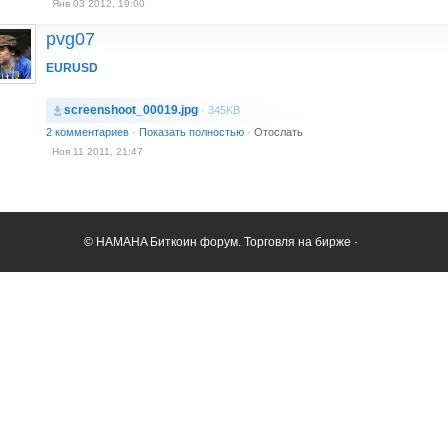
Янв 03 2012, 19:00
pvg07
EURUSD
screenshoot_00019.jpg
· 345KB
2 комментариев
·
Показать полностью
·
Отослать
Ноя 11 2011, 21:47
© HAMAHA Биткоин форум. Торговля на бирже ·