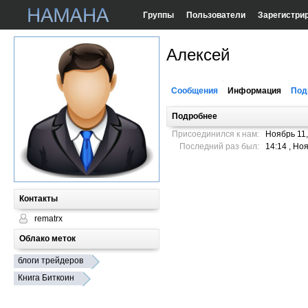
Группы
Пользователи
Зарегистри
Алексей
Сообщения
Информация
Под
Подробнее
Присоединился к нам:
Ноябрь 11,
Последний раз был:
14:14 , Но
Контакты
rematrx
Облако меток
блоги трейдеров
Книга Биткоин