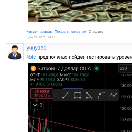
Комментировать
·
Показать полностью
·
Отослать
Дек 26 2025, 18:28
yuriy131
#
btc
предполагаю пойдет тестировать урове