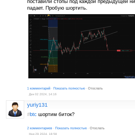
поставили стопы под каждой предыдущей ни
падает. Пробую шортить.
1 комментарий
·
Показать полностью
·
Отослать
Дек 02 2024, 14:16
yuriy131
#
btc
шортим биток?
2 комментариев
·
Показать полностью
·
Отослать
Ноя 29 2024, 18:58