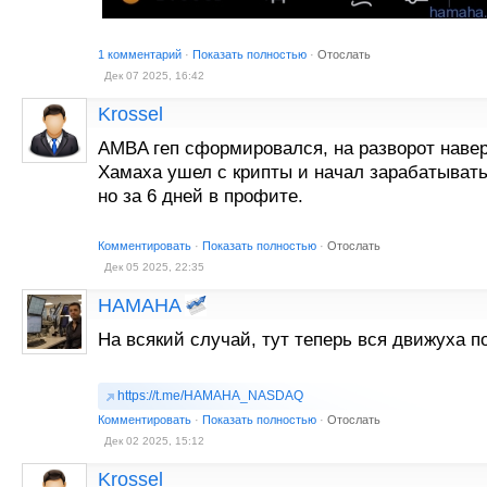
1 комментарий
·
Показать полностью
·
Отослать
Дек 07 2025, 16:42
Krossel
AMBA геп сформировался, на разворот наве
Хамаха ушел с крипты и начал зарабатывать
но за 6 дней в профите.
Комментировать
·
Показать полностью
·
Отослать
Дек 05 2025, 22:35
HAMAHA
На всякий случай, тут теперь вся движуха 
https://t.me/HAMAHA_NASDAQ
Комментировать
·
Показать полностью
·
Отослать
Дек 02 2025, 15:12
Krossel