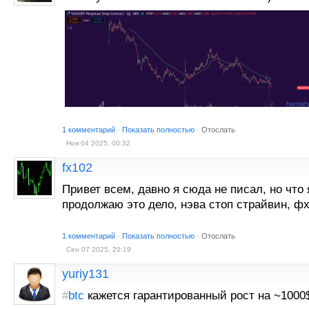
1 комментарий
·
Показать полностью
·
Отослать
Ноя 04 2025, 00:32
fx102
Привет всем, давно я сюда не писал, но что я
продолжаю это дело, нэва стоп страйвин, ф
1 комментарий
·
Показать полностью
·
Отослать
Сен 07 2025, 20:19
yuriy131
#
btc
кажется гарантированный рост на ~1000