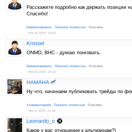
Расскажите подробно как держать позиции н
Спасибо!
Комментировать
·
Показать полностью
·
Отослать
Ноя 30 2025, 16:53
Krossel
ONMD, BHC - думаю лонговать.
Комментировать
·
Показать полностью
·
Отослать
Ноя 30 2025, 16:23
HAMAHA
Ну что, начинаем публиковать трейды по фо
4 комментариев
·
Показать полностью
·
Отослать
Ноя 11 2025, 21:49
Leonardo_o
Какое у вас отношение к альткоинам?)