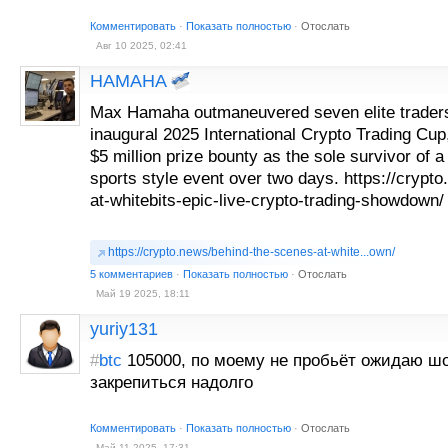
Комментировать
·
Показать полностью
·
Отослать
Авг 10 2025, 02:41
HAMAHA
Max Hamaha outmaneuvered seven elite traders
inaugural 2025 International Crypto Trading Cup,
$5 million prize bounty as the sole survivor of a ti
sports style event over two days. https://crypt
at-whitebits-epic-live-crypto-trading-showdown/
https://crypto.news/behind-the-scenes-at-white...own/
5 комментариев
·
Показать полностью
·
Отослать
Май 19 2025, 18:11
yuriy131
#
btc
105000, по моему не пробьёт ожидаю шо
закрепиться надолго
Комментировать
·
Показать полностью
·
Отослать
Май 11 2025, 17:31