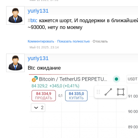
yuriy131
#
btc
кажется шорт, И поддержки в ближайше
~93000, нету по моему
Комментировать
·
Показать полностью
·
Отослать
Май 01 2025, 23:14
yuriy131
Btc ожидание