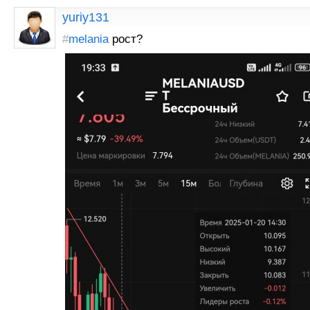
yuriy131
#
melania
рост?