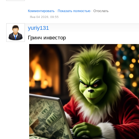
Комментировать
·
Показать полностью
·
Отослать
Янв 04 2026, 09:55
yuriy131
Гринч инвестор