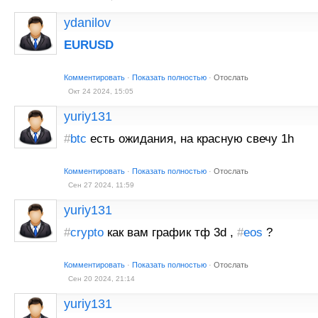
ydanilov
EURUSD
Комментировать
·
Показать полностью
·
Отослать
Окт 24 2024, 15:05
yuriy131
#
btc
есть ожидания, на красную свечу 1h
Комментировать
·
Показать полностью
·
Отослать
Сен 27 2024, 11:59
yuriy131
#
crypto
как вам график тф 3d ,
#
eos
?
Комментировать
·
Показать полностью
·
Отослать
Сен 20 2024, 21:14
yuriy131