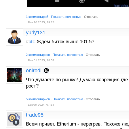
1 комментарий
·
Показать полностью
·
Отослать
Янв 20 2025, 19:28
yuriy131
#
btc
Ждём биток выше 101.5?
2 комментариев
·
Показать полностью
·
Отослать
Янв 01 2025, 18:59
onirodi
Что думаете по рынку? Думаю коррекция где
рост?
5 комментариев
·
Показать полностью
·
Отослать
Дек 06 2024, 07:34
trade95
Всем привет. Etherium - перегрев. Похоже лю