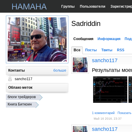
Группы
Пользователи
Зарегистри
Sadriddin
Сообщения
Информация
Под
Все
Посты
Твиты
RSS
sancho117
Результаты мое
Контакты
больше
sancho117
Облако меток
блоги трейдеров
Книга Биткоин
1 комментарий
·
Показать
Май 16 2016, 23:37
sancho117