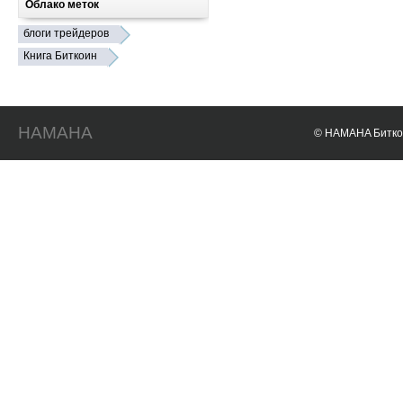
Облако меток
блоги трейдеров
Книга Биткоин
HAMAHA
© HAMAHA Биткои