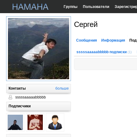
Группы
Пользователи
Зарегистри
Сергей
Сообщения
Информация
Под
sssssaaaaabbbbb подписки
(1)
Контакты
больше
sssssaaaaabbbbb
Подписчики