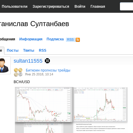
Пользователи
Зарегистрироваться
Войти
Главная
танислав Султанбаев
общения
Информация
Подписка
RSS
е
Посты
Твиты
RSS
sultan11555
Биткоин прогнозы трейды
Янв 25 2018, 10:14
BCH/USD