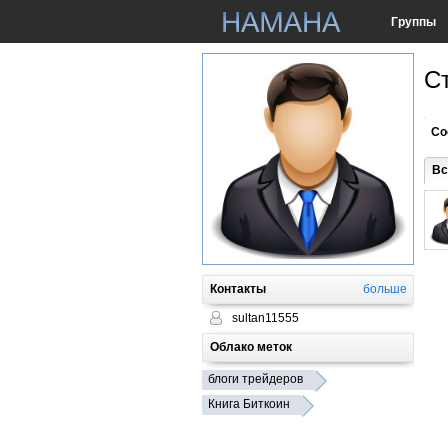
Группы
С
Со
Вс
Контакты
больше
sultan11555
Облако меток
блоги трейдеров
Книга Биткоин