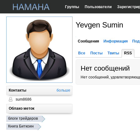
Группы
Пользователи
Зарегистри
Yevgen Sumin
Сообщения
Информация
Под
Все
Посты
Твиты
RSS
Нет сообщений
Нет сообщений, удовлетворяющи
Контакты
больше
sum8686
Облако меток
блоги трейдеров
Книга Биткоин