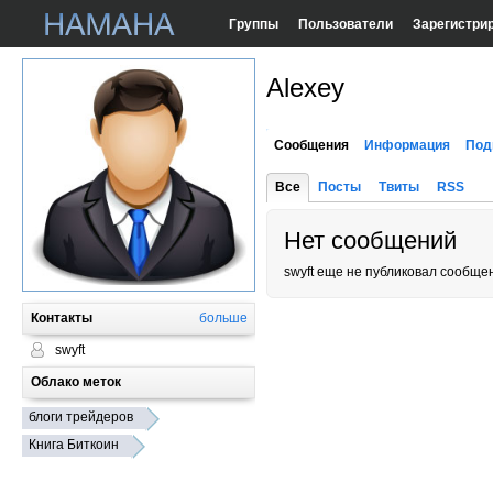
Группы
Пользователи
Зарегистри
Alexey
Сообщения
Информация
Под
Все
Посты
Твиты
RSS
Нет сообщений
swyft еще не публиковал сообще
Контакты
больше
swyft
Облако меток
блоги трейдеров
Книга Биткоин