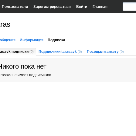
Пользователи
Зарегистрироваться
Войти
Главная
ras
общения
Информация
Подписка
rasavk подписки
Подписчики tarasavk
Посещали анкету
(0)
(0)
(0)
Никого пока нет
arasavk не имеет подписчиков