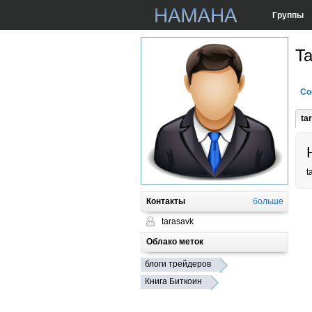
Группы
Ta
Со
ta
t
Контакты
больше
tarasavk
Облако меток
блоги трейдеров
Книга Биткоин