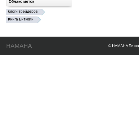
Облако меток
блоги трейдеров
Книга Биткоин
HAMAHA
© HAMAHA Биткои