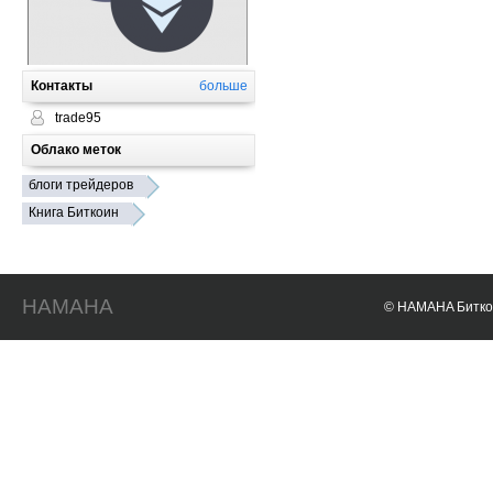
Контакты
больше
trade95
Облако меток
блоги трейдеров
Книга Биткоин
HAMAHA
© HAMAHA Биткои