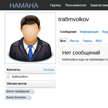
Группы
Пользователи
Зарегистри
trafimvolkov
Сообщения
Информация
Под
Все
Посты
Твиты
RSS
Нет сообщений
trafimvolkov еще не публиковал 
Контакты
больше
trafimvolkov
Облако меток
блоги трейдеров
Книга Биткоин