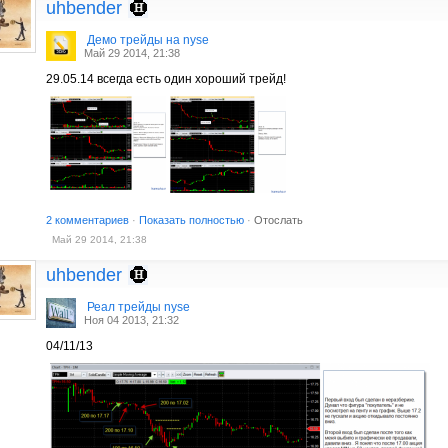
uhbender
Демо трейды на nyse
Май 29 2014, 21:38
29.05.14 всегда есть один хороший трейд!
2 комментариев
·
Показать полностью
·
Отослать
Май 29 2014, 21:38
uhbender
Реал трейды nyse
Ноя 04 2013, 21:32
04/11/13