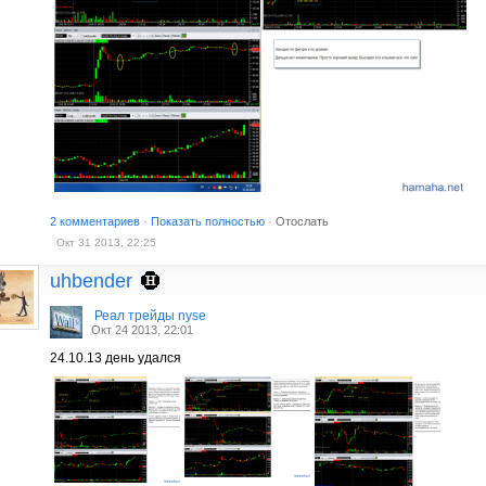
2 комментариев
·
Показать полностью
·
Отослать
Окт 31 2013, 22:25
uhbender
Реал трейды nyse
Окт 24 2013, 22:01
24.10.13 день удался