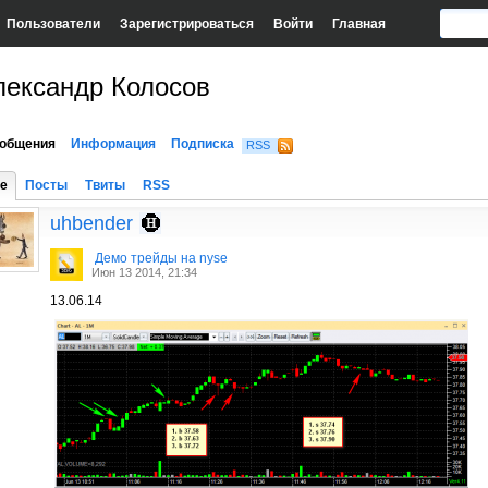
Пользователи
Зарегистрироваться
Войти
Главная
лександр Колосов
общения
Информация
Подписка
RSS
е
Посты
Твиты
RSS
uhbender
Демо трейды на nyse
Июн 13 2014, 21:34
13.06.14