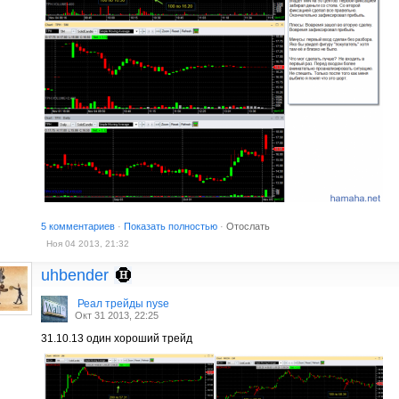
5 комментариев
·
Показать полностью
·
Отослать
Ноя 04 2013, 21:32
uhbender
Реал трейды nyse
Окт 31 2013, 22:25
31.10.13 один хороший трейд