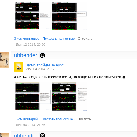
3 комментариев
·
Показать полностью
·
Отослать
Июн 12 2014, 20:20
uhbender
Демо трейды на nyse
Июн 04 2014, 21:55
4.06.14 всегда есть возможности, но чаще мы их не замечаем)))
1 комментарий
·
Показать полностью
·
Отослать
Июн 04 2014, 21:55
uhbender