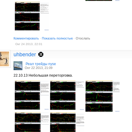
Комментировать
·
Показать полностью
·
Отослать
Окт 24 2013, 22:01
uhbender
Реал трейды nyse
Окт 22 2013, 21:09
22.10.13 Небольшая переторговка.