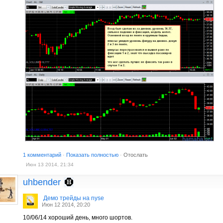
1 комментарий
·
Показать полностью
·
Отослать
Июн 13 2014, 21:34
uhbender
Демо трейды на nyse
Июн 12 2014, 20:20
10/06/14 хороший день, много шортов.