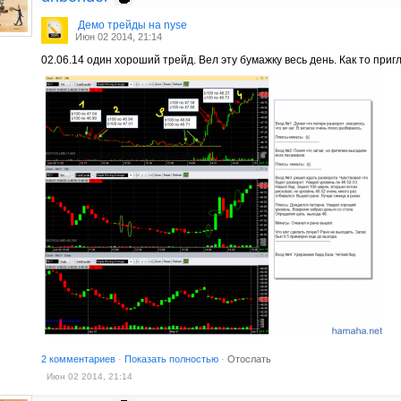
Демо трейды на nyse
Июн 02 2014, 21:14
02.06.14 один хороший трейд. Вел эту бумажку весь день. Как то приг
2 комментариев
·
Показать полностью
·
Отослать
Июн 02 2014, 21:14