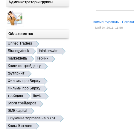
Администраторы группы
Комментировать
·
Показа
Май 04 2011, 11:56
Облако меток
United Traders
Strategydesk
thinkorswim
marketdelta
Герчик
Книги по трейдингу
футпринт
Фильмы про Биржу
Фильмы про Биржу
трейдинг
finviz
блоги трейдеров
SMB capital
Обучение торговле на NYSE
Книга Биткоин