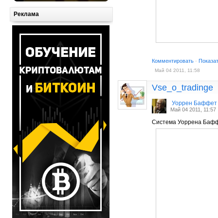
Реклама
Комментировать
·
Показа
Май 04 2011, 11:58
Vse_o_tradinge
Уоррен Баффет
Май 04 2011, 11:57
Система Уоррена Баф