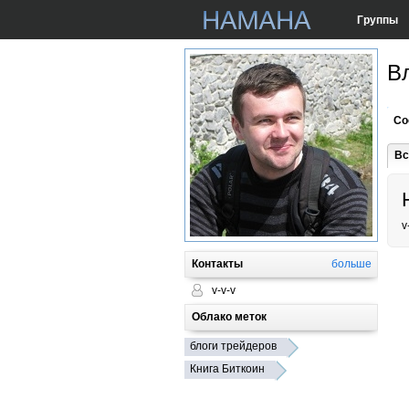
Группы
В
Со
Вс
v
Контакты
больше
v-v-v
Облако меток
блоги трейдеров
Книга Биткоин