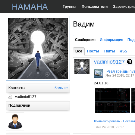
Группы
Пользователи
Зарегистри
Вадим
Сообщения
Информация
Под
Все
Посты
Твиты
RSS
vadimio9127
Реал трейды ny
Янв 24 2018, 22:17
24.01.18
Контакты
больше
vadimio9127
Подписчики
Комментировать
·
Показа
Янв 24 2018, 22:17