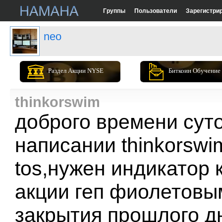
Группы
Пользователи
Зарегистри
neo
Раздел Акции NYSE
Биткоин Обучение
thinkorswim
доброго времени суто
написании thinkorswim
tos,нужен индикатор 
акции геп фиолетовым
закрытия прошлого д