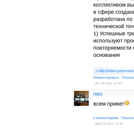
коллективом вы
в сфере создан
разработана по
технической то
1) Успешные тр
используют прос
повторяемости о
основания
http://video.gammadi
Комментировать
·
Показа
Авг 09 2011, 07:40
neo
всем привет
5 комментариев
·
Показат
Май 12 2011, 17:59