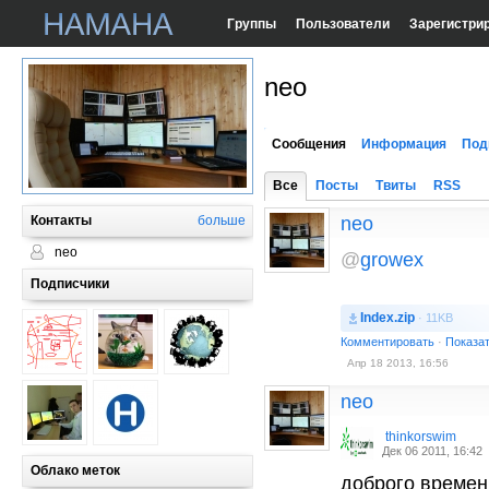
Группы
Пользователи
Зарегистри
neo
Сообщения
Информация
Под
Все
Посты
Твиты
RSS
Контакты
больше
neo
neo
@
growex
Подписчики
Index.zip
· 11KB
Комментировать
·
Показа
Апр 18 2013, 16:56
neo
thinkorswim
Дек 06 2011, 16:42
Облако меток
доброго времен