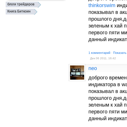
блоги трейдеров
thinkorswim
инди
Книга Биткоин
показывал в ак
прошлого дня,д
зеленым к хай 
первого пяти ми
данный индика
1 комментарий
·
Показать
Дек 06 2011, 16:42
neo
доброго времен
индикатора в wa
показывал в ак
прошлого дня,д
зеленым к хай 
первого пяти ми
данный индика