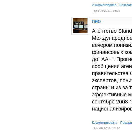
2 комментариев
·
Показат
Дек 06 2011, 16:33
neo
Агентство Stand
Международное 
вечером понизи
финансовых ком
до "АА+". Прогн
сообщении аген
правительства 
экспертов, пон
страны и из-за 
эффективные м
сентябре 2008 г
национализиро
Комментировать
·
Показа
Авг 09 2011, 12:10