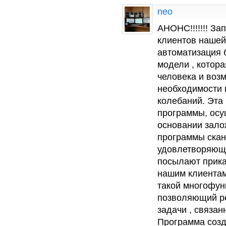
neo
AHOHC!!!!!!! З
клиентов нашей
автоматизация 
модели , котор
человека и воз
необходимости 
колебаний. Эта
программы, осу
основании зало
программы скан
удовлетворяющ
посылают прика
нашим клиентам
такой многофун
позволяющий ре
задачи , связа
Программа созд