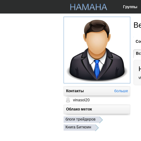
Группы
В
Со
Вс
v
Контакты
больше
vinasol20
Облако меток
блоги трейдеров
Книга Биткоин