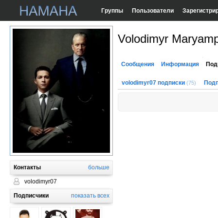
Группы
Пользователи
Зарегистри
Volodimyr Maryamp
Сообщения
Информация
Под
volodimyr07 подписки
Подп
(75)
Контакты
больше
volodimyr07
Подписчики
показать всех