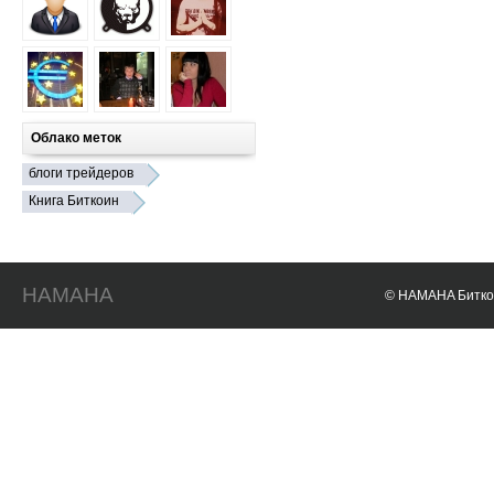
Облако меток
блоги трейдеров
Книга Биткоин
HAMAHA
© HAMAHA Биткои