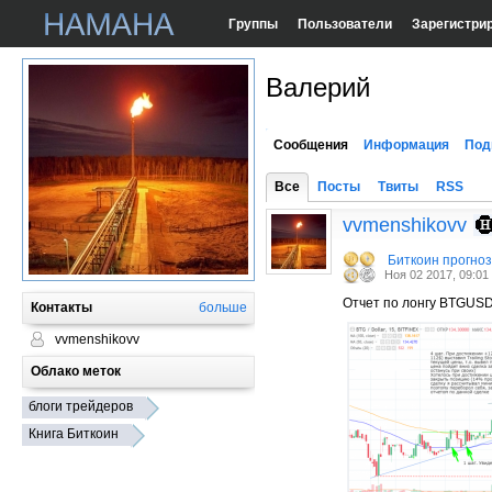
Группы
Пользователи
Зарегистри
Валерий
Сообщения
Информация
Под
Все
Посты
Твиты
RSS
vvmenshikovv
Биткоин прогно
Ноя 02 2017, 09:01
Отчет по лонгу BTGUSD б
Контакты
больше
vvmenshikovv
Облако меток
блоги трейдеров
Книга Биткоин