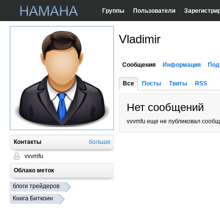
Группы
Пользователи
Зарегистри
Vladimir
Сообщения
Информация
Под
Все
Посты
Твиты
RSS
Нет сообщений
vvvmfu еще не публиковал сообщ
Контакты
больше
vvvmfu
Облако меток
блоги трейдеров
Книга Биткоин