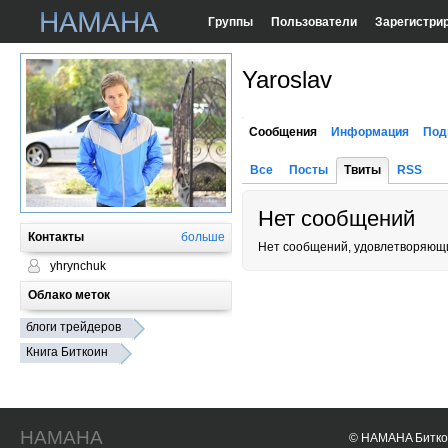
Группы
Пользователи
Зарегистри
Yaroslav
Сообщения
Информация
Под
Все
Посты
Твиты
RSS
Нет сообщений
Контакты
больше
Нет сообщений, удовлетворяющи
yhrynchuk
Облако меток
блоги трейдеров
Книга Биткоин
HAMAHA
© HAMAHA Биткои