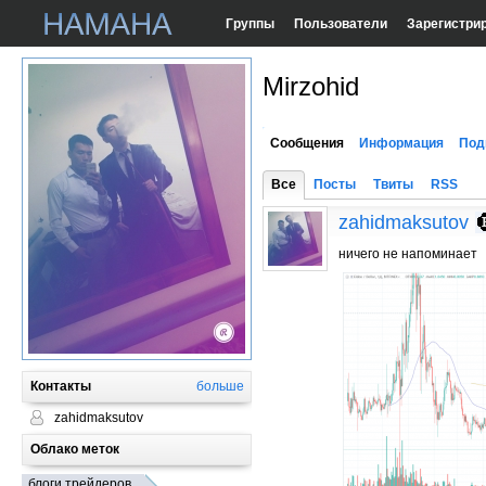
Группы
Пользователи
Зарегистри
Mirzohid
Сообщения
Информация
Под
Все
Посты
Твиты
RSS
zahidmaksutov
ничего не напоминает
Контакты
больше
zahidmaksutov
Облако меток
блоги трейдеров