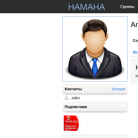
Группы
A
Со
Вс
Н
Контакты
больше
zatro
Подписчики