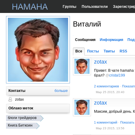
Группы
Пользователи
Зарегистри
Виталий
Сообщения
Информация
Под
Все
Посты
Твиты
RSS
zotax
Привет. В чате hamaha 
брал?
@
cristal199
2 комментариев
·
Показат
Контакты
больше
Мар 25 2015, 20:40
zotax
zotax
Облако меток
Максим, добрый день. К
блоги трейдеров
1 комментарий
·
Показать
Книга Биткоин
Мар 23 2015, 13:56