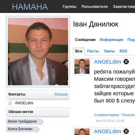
Группы
Пользователи
Зарегистри
Іван Данилюк
Сообщения
Информация
Под
Все
Посты
Твиты
RSS
ANGELdim
ребята пожалуйс
Максим говорил,
заблагорассуди
зайцев которые 
Контакты
больше
был 800 $ слезу
ANGELdim
Облако меток
2 комментариев
·
Показат
Фев 09 2018, 19:48
блоги трейдеров
Книга Биткоин
ANGELdim