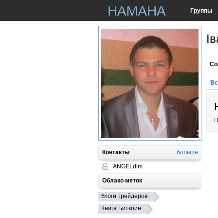
Группы
І
Со
Вс
Н
Контакты
больше
ANGELdim
Облако меток
блоги трейдеров
Книга Биткоин