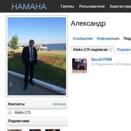
Группы
Пользователи
Зарегистри
Александр
Сообщения
Информация
Под
Aleks-175 подписки
Подписч
(2)
Sersh7588
12 Подписчики, 0 Сообще
Контакты
больше
Aleks-175
Подписчики