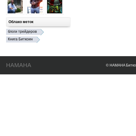
Облако меток
блоги трейдеров
Книга Биткоин
HAMAHA
© HAMAHA Биткои