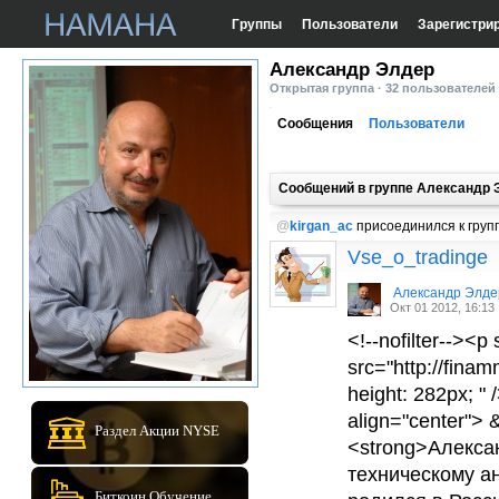
Группы
Пользователи
Зарегистри
Александр Элдер
Открытая группа · 32 пользователей
Сообщения
Пользователи
Сообщений в группе Александр 
@
kirgan_ac
присоединился к груп
Vse_o_tradinge
Александр Элде
Окт 01 2012, 16:13
<!--nofilter--><p 
src="http://finamm
height: 282px; " 
align="center"> &
Раздел Акции NYSE
<strong>Алексан
техническому а
Биткоин Обучение