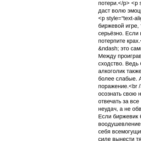
потери.</p> <p s
даст волю эмоц
<p style="text-al
биржевой игре, 
серьёзно. Если
потерпите крах.
&ndash; это сам
Между проиграв
сходство. Ведь 
алкоголик также
более слабые. А
поражение.<br /
осознать свою 
отвечать за все
неудач, а не об
Если биржевик 
воодушевлением
себя всемогущим
силе вынести т