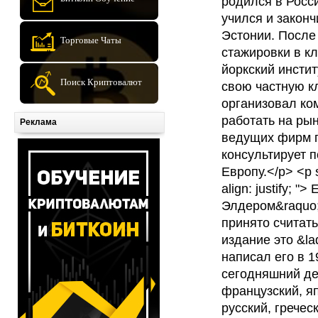
родился в Росси
учился и законч
Эстонии. После
Торговые Чаты
стажировки в к
йоркский инстит
Поиск Криптовалют
свою частную к
организовал ком
работать на ры
Реклама
ведущих фирм п
консультирует 
Европу.</p> <p st
align: justify; 
Элдером&raquo;
принято считат
издание это &la
написал его в 1
сегодняшний де
французский, яп
русский, гречес