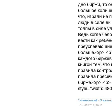
дно биржи, то о
большое количе
что, играли не 
люди в силе вы
толпы в силе у
Ведь когда чело
вести как ребён
преуспевающие 
больше.</p> <p s
каждого биржев
книгой тем, что
правила контро
правила пресече
бирже.</p> <p> <
style="width: 480
1 комментарий
·
Показать
Окт 01 2012, 16:13