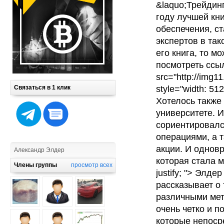
&laquo;Трейдин
году лучшей кн
обеспечения, ст
экспертов в так
его книга, то м
посмотреть ссыл
src="http://img
Связаться в 1 клик
style="width: 512p
Хотелось также 
университете. 
сориентировалс
операциями, а 
акции. И одновр
Александр Элдер
которая стала м
Члены группы
просмотр всех
justify; "> Элд
рассказывает о 
различными мет
очень четко и п
которые непоср