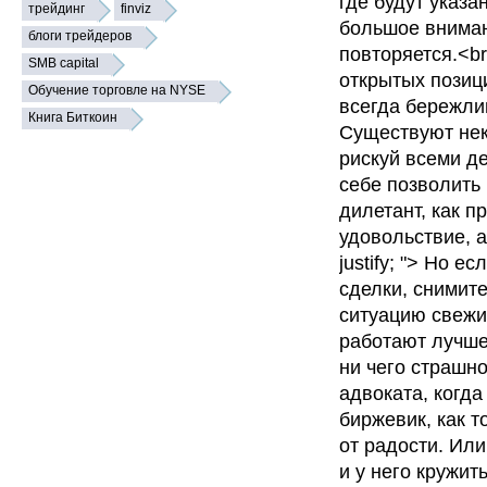
где будут указ
трейдинг
finviz
большое вниман
блоги трейдеров
повторяется.<br
SMB capital
открытых позици
Обучение торговле на NYSE
всегда бережлив
Книга Биткоин
Существуют нек
рискуй всеми де
себе позволить 
дилетант, как п
удовольствие, а 
justify; "> Но 
сделки, снимит
ситуацию свежим
работают лучше.
ни чего страшно
адвоката, когда
биржевик, как т
от радости. Или
и у него кружит