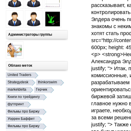
рассказывает, к
контролировать
Элдера очень п
знакомы с неки
хотят стать про
Администраторы группы
src="http://conte
600px; height: 45
<p> <strong>Не
Александра Элде
Облако меток
justify; "> Ита
комиссионные, 
United Traders
разрабатываем 
Strategydesk
thinkorswim
ориентироваться
marketdelta
Герчик
биржевой затишья
Книги по трейдингу
главное нужно в
футпринт
играете, необхо
Фильмы про Биржу
за всеми решени
Уоррен Баффет
justify; "> Так
Фильмы про Биржу