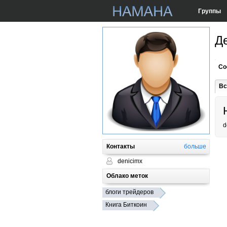
Группы
Д
Со
Вс
d
Контакты
больше
denicimx
Облако меток
блоги трейдеров
Книга Биткоин