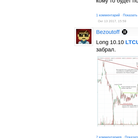
кому то будет п
1 комментарий
·
Показать
Окт 13 2017, 15:59
Bezoutoff
Long 10.10
LTC
забрал.
2 комментариев
·
Показат