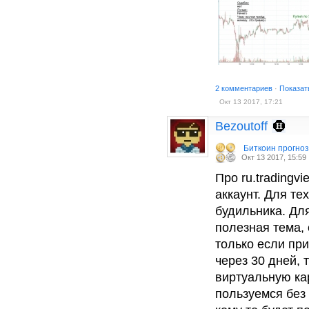
2 комментариев
·
Показат
Окт 13 2017, 17:21
Bezoutoff
Биткоин прогно
Окт 13 2017, 15:59
Про ru.trading
аккаунт. Для те
будильника. Для
полезная тема,
только если при
через 30 дней, 
виртуальную ка
пользуемся без