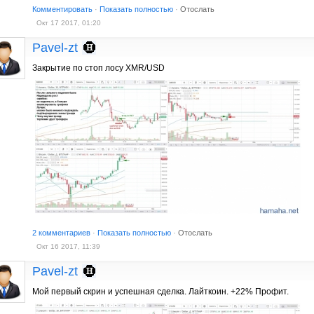
Комментировать
·
Показать полностью
·
Отослать
Окт 17 2017, 01:20
Pavel-zt
Закрытие по стоп лосу XMR/USD
2 комментариев
·
Показать полностью
·
Отослать
Окт 16 2017, 11:39
Pavel-zt
Мой первый скрин и успешная сделка. Лайткоин. +22% Профит.