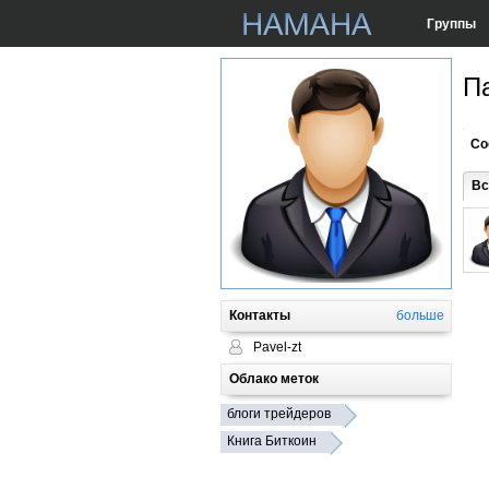
Группы
П
Со
Вс
Контакты
больше
Pavel-zt
Облако меток
блоги трейдеров
Книга Биткоин