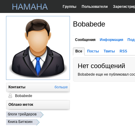
Группы
Пользователи
Зарегистри
Bobabede
Сообщения
Информация
Под
Все
Посты
Твиты
RSS
Нет сообщений
Bobabede еще не публиковал со
Контакты
больше
Bobabede
Облако меток
блоги трейдеров
Книга Биткоин