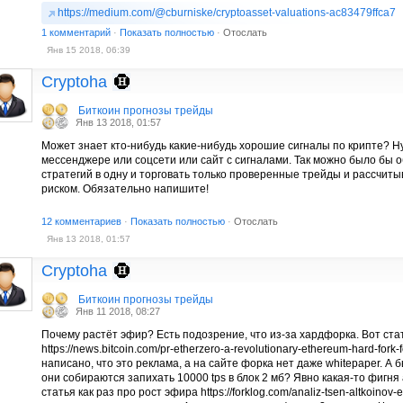
https://medium.com/@cburniske/cryptoasset-valuations-ac83479ffca7
1 комментарий
·
Показать полностью
·
Отослать
Янв 15 2018, 06:39
Cryptoha
Биткоин прогнозы трейды
Янв 13 2018, 01:57
Может знает кто-нибудь какие-нибудь хорошие сигналы по крипте? Ну
мессенджере или соцсети или сайт с сигналами. Так можно было бы 
стратегий в одну и торговать только проверенные трейды и рассчит
риском. Обязательно напишите!
12 комментариев
·
Показать полностью
·
Отослать
Янв 13 2018, 01:57
Cryptoha
Биткоин прогнозы трейды
Янв 11 2018, 08:27
Почему растёт эфир? Есть подозрение, что из-за хардфорка. Вот ст
https://news.bitcoin.com/pr-etherzero-a-revolutionary-ethereum-hard-fork-
написано, что это реклама, а на сайте форка нет даже whitepaper. А 
они собираются запихать 10000 tps в блок 2 мб? Явно какая-то фигня 
статья как раз про рост эфира https://forklog.com/analiz-tsen-altkoinov