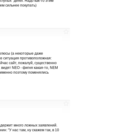
лупых" денег. Надо как-то этим
тем сильнее покупать)
 плюсы (а некоторые даже
же ситуация противоположная:
ейчас сайт, пожалуй, существенно
 видят NEO - фигня какая-то, NEM
ы именно поэтому поменялись
.
содержит много ложных заявлений.
ин: "У нас там, ну скажем так, в 10