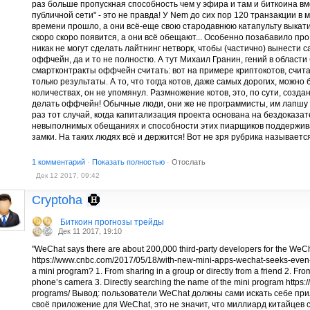
раз больше пропускная способность чем у эфира и там и биткоина вм
публичной сети" - это не правда! У Nem до сих пор 120 транзакции в 
времени прошло, а они всё-еще свою стародавнюю катапульту выкати
скоро скоро появится, а они всё обещают... Особенно позабавило пр
никак не могут сделать лайтнинг нетворк, чтобы (частично) вынести
оффчейн, да и то не полностю. А тут Михаил Гранин, гений в области 
смартконтракты оффчейн считать: вот на примере криптокотов, счита
только результаты. А то, что тогда котов, даже самых дорогих, можно
количествах, он не упомянул. Размножение котов, это, по сути, созда
делать оффчейн! Обычные люди, они же не программисты, им лапшу 
раз тот случай, когда капитализация проекта основана на бездоказа
невыполнимых обещаниях и способности этих пиарщиков поддержива
замки. На таких людях всё и держится! Вот не зря рубрика называетс
1 комментарий
·
Показать полностью
·
Отослать
Дек 12 2017, 09:42
Cryptoha
Биткоин прогнозы трейды
Дек 11 2017, 19:10
"WeChat says there are about 200,000 third-party developers for the WeCh
https://www.cnbc.com/2017/05/18/with-new-mini-apps-wechat-seeks-even-m
a mini program? 1. From sharing in a group or directly from a friend 2. F
phone’s camera 3. Directly searching the name of the mini program https:
programs/ Вывод: пользователи WeChat должны сами искать себе при
своё приложение для WeChat, это не значит, что миллиард китайцев с