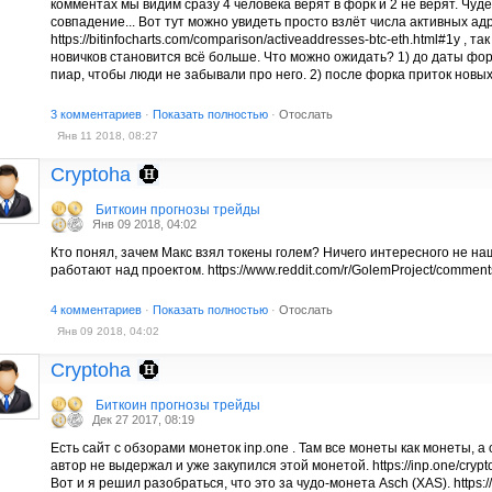
комментах мы видим сразу 4 человека верят в форк и 2 не верят. Чуд
совпадение... Вот тут можно увидеть просто взлёт числа активных а
https://bitinfocharts.com/comparison/activeaddresses-btc-eth.html#1y , 
новичков становится всё больше. Что можно ожидать? 1) до даты ф
пиар, чтобы люди не забывали про него. 2) после форка приток новы
3 комментариев
·
Показать полностью
·
Отослать
Янв 11 2018, 08:27
Cryptoha
Биткоин прогнозы трейды
Янв 09 2018, 04:02
Кто понял, зачем Макс взял токены голем? Ничего интересного не н
работают над проектом. https://www.reddit.com/r/GolemProject/commen
4 комментариев
·
Показать полностью
·
Отослать
Янв 09 2018, 04:02
Cryptoha
Биткоин прогнозы трейды
Дек 27 2017, 08:19
Есть сайт c обзорами монеток inp.one . Там все монеты как монеты, а
автор не выдержал и уже закупился этой монетой. https://inp.one/crypto
Вот и я решил разобраться, что это за чудо-монета Asch (XAS). https:/