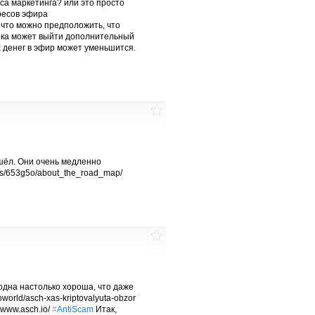
еса маркетинга? или это просто
дресов эфира
так что можно предположить, что
орка может выйти дополнительный
х денег в эфир может уменьшится.
ашёл. Они очень медленно
ts/653g5o/about_the_road_map/
 одна настолько хороша, что даже
world/asch-xas-kriptovalyuta-obzor
/www.asch.io/
#
AntiScam
Итак,