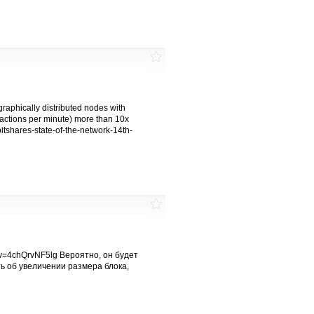
raphically distributed nodes with
actions per minute) more than 10x
itshares-state-of-the-network-14th-
?v=4chQrvNF5lg Вероятно, он будет
ть об увеличении размера блока,