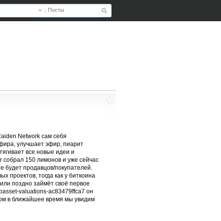
Посты
aiden Network сам себя
фира, улучшает эфир, пиарит
тягивает все новые идеи и
r собрал 150 лимонов и уже сейчас
не будет продавцов/покупателей.
х проектов, тогда как у биткоина
или поздно займёт своё первое
asset-valuations-ac83479ffca7 он
ором в ближайшее время мы увидим