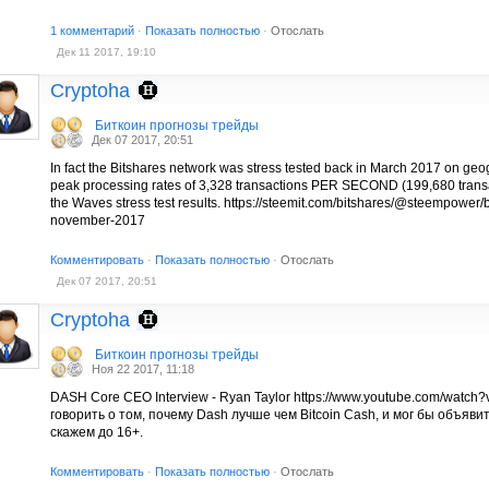
1 комментарий
·
Показать полностью
·
Отослать
Дек 11 2017, 19:10
Cryptoha
Биткоин прогнозы трейды
Дек 07 2017, 20:51
In fact the Bitshares network was stress tested back in March 2017 on geog
peak processing rates of 3,328 transactions PER SECOND (199,680 trans
the Waves stress test results. https://steemit.com/bitshares/@steempower/b
november-2017
Комментировать
·
Показать полностью
·
Отослать
Дек 07 2017, 20:51
Cryptoha
Биткоин прогнозы трейды
Ноя 22 2017, 11:18
DASH Core CEO Interview - Ryan Taylor https://www.youtube.com/watch
говорить о том, почему Dash лучше чем Bitcoin Cash, и мог бы объяви
скажем до 16+.
Комментировать
·
Показать полностью
·
Отослать