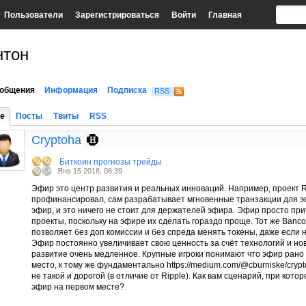
Пользователи
Зарегистрироваться
Войти
Главная
нтон
общения
Информация
Подписка
RSS
е
Посты
Твиты
RSS
Cryptoha
Биткоин прогнозы трейды
Янв 15 2018, 06:39
Эфир это центр развития и реальных инноваций. Например, проект R
профинансировал, сам разрабатывает мгновенные транзакции для э
эфир, и это ничего не стоит для держателей эфира. Эфир просто при
проекты, поскольку на эфире их сделать гораздо проще. Тот же Banco
позволяет без доп комиссии и без спреда менять токены, даже если 
Эфир постоянно увеличивает свою ценность за счёт технологий и новы
развитие очень медленное. Крупные игроки понимают что эфир рано 
место, к тому же фундаментально https://medium.com/@cburniske/crypto
не такой и дорогой (в отличие от Ripple). Как вам сценарий, при кот
эфир на первом месте?