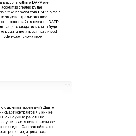
ansactions within a DAPP are
account is created by the
ess." "A withdrawal from DAPP is main
то это за децентрализованное
это просто сайт, а никак не DAPP.
яться, что создатель сайта будет
тель сайта делать выплату и всё!
n node может сломаться/
ию с другими проектами? Дайте
х смарт контрактов я у них не
ты. Их научные работы не
пропустил) Хотя цена показывает
В своих видео Cardano обещают
 есть решение, и цена тоже