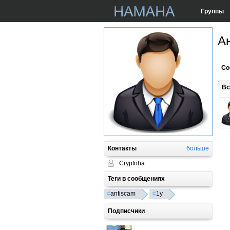
Группы
А
Со
Вс
Контакты
больше
Cryptoha
Теги в сообщениях
#
antiscam
#
1y
Подписчики