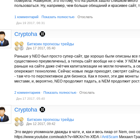
поверила. Наверное, это потому, что на рынок зашло слишком много "г
пользоваться. Ну, например, чем больше обещаний и красивее сайт, 
1 комментарий
·
Показать полностью
·
Отослать
Дек 19 2017, 06:31
Cryptoha
Биткоин прогнозы трейды
Дек 17 2017, 05:40
Раньше у NEO был просто супер-сайт, где хорошо были описаны все
существенно преувеличены), а теперь сайт вообще ни о чём. У NEM 
раньше на сайте даже счётчик капитализации не могли починить, а с
опережает технологию. Сейчас новые люди приходят, смотрят сайты,
- там что-то перспективное для бизнеса. Как я понял, эти две монет
местами, и, вероятно, NEO продолжит падать, а NEM продолжит рост
2 комментариев
·
Показать полностью
·
Отослать
Дек 17 2017, 05:40
Cryptoha
Биткоин прогнозы трейды
Дек 12 2017, 09:42
Это видео упоминали дважды в чате, и, как и весь пиар от Nem, оно 
https://www.youtube.com/watch?v=MKXn7m-XfDA
#
AntiScam
Михаил Гран