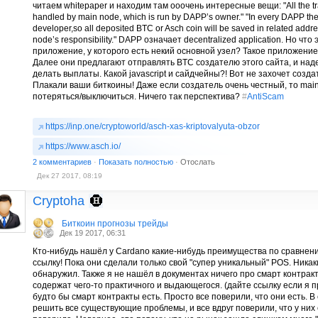
читаем whitepaper и находим там ооочень интересные вещи: "All the tr
handled by main node, which is run by DAPP’s owner." "In every DAPP the 
developer,so all deposited BTC or Asch coin will be saved in related addr
node’s responsibility." DAPP означает decentralized application. Но ч
приложение, у которого есть некий основной узел? Такое приложение 
Далее они предлагают отправлять BTC создателю этого сайта, и наде
делать выплаты. Какой javascript и сайдчейны?! Вот не захочет созда
Плакали ваши биткоины! Даже если создатель очень честный, то mai
потеряться/выключиться. Ничего так перспектива?
#
AntiScam
https://inp.one/cryptoworld/asch-xas-kriptovalyuta-obzor
https://www.asch.io/
2 комментариев
·
Показать полностью
·
Отослать
Дек 27 2017, 08:19
Cryptoha
Биткоин прогнозы трейды
Дек 19 2017, 06:31
Кто-нибудь нашёл у Cardano какие-нибудь преимущества по сравнен
ссылку! Пока они сделали только свой "супер уникальный" POS. Никаки
обнаружил. Также я не нашёл в документах ничего про смарт контрак
содержат чего-то практичного и выдающегося. (дайте ссылку если я 
будто бы смарт контракты есть. Просто все поверили, что они есть. 
решить все существующие проблемы, и все вдруг поверили, что у них