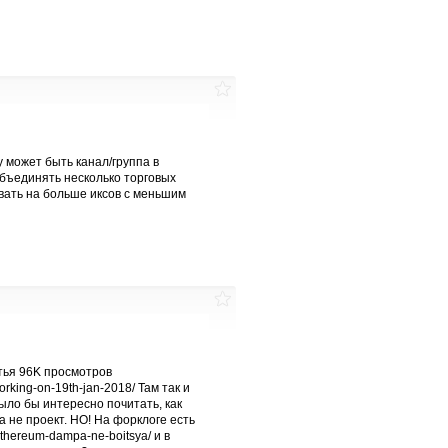
 может быть канал/группа в
объединять несколько торговых
ывать на больше иксов с меньшим
атья 96K просмотров
forking-on-19th-jan-2018/ Там так и
было бы интересно почитать, как
а не проект. НО! На форклоге есть
-ethereum-dampa-ne-boitsya/ и в