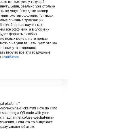
есте взятых, уже у текущей
минуту. Блин, реально уже столько
ть не могут. Уже даже каспер
о криптокотов оффчейн: Тут люди
 самые обычные транзакции
блокчейна, нас научит как
ем всё оффчейн, а в блокчейн
 будет форкать в любых
ние новых монет, и это нельзя
можно на уши вешать. Nem это как
тельных утверждениях,
ть веру во все эти воздушные
я
#
AntiScam
.
at platform."
ore-china-clicks.html How do I find
rom scanning a QR code with your
//chinachannel.co/use-wechat-mini-
ложения. Если кто-то выпускает
разу узнают об этом.