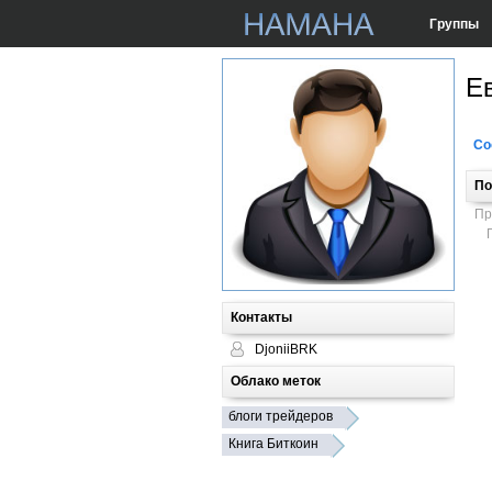
Группы
Е
Со
По
Пр
Контакты
DjoniiBRK
Облако меток
блоги трейдеров
Книга Биткоин