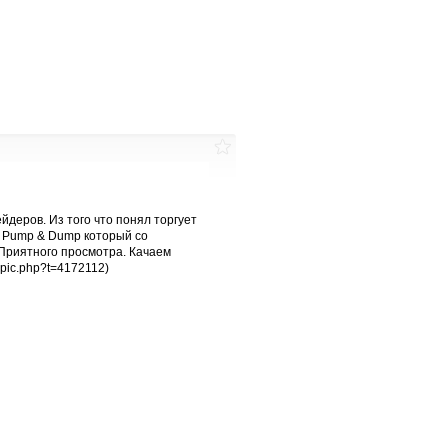
йдеров. Из того что понял торгует
я Pump & Dump который со
 Приятного просмотра. Качаем
topic.php?t=4172112)