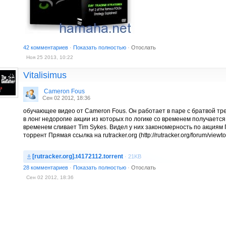
42 комментариев
·
Показать полностью
·
Отослать
Ноя 25 2013, 10:22
Vitalisimus
Cameron Fous
Сен 02 2012, 18:36
обучающее видео от Cameron Fous. Он работает в паре с братвой тре
в лонг недорогие акции из которых по логике со временем получаетс
временем сливает Tim Sykes. Видел у них закономерность по акциям
торрент Прямая ссылка на rutracker.org (http://rutracker.org/forum/view
[rutracker.org].t4172112.torrent
· 21KB
28 комментариев
·
Показать полностью
·
Отослать
Сен 02 2012, 18:36