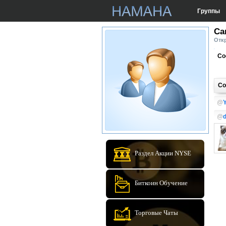
Группы
Ca
Откр
Со
Со
@
Y
@
Раздел Акции NYSE
Биткоин Обучение
Торговые Чаты