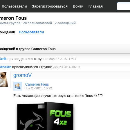
Пользователи
Зарегистрироваться
Войти
Главная
meron Fous
ытая группа · 28 пользователей · 2 сообщений
общения
Пользователи
общений в группе Cameron Fous
arik
присоединился к группе
Мар 27 2015, 17:14
danalan
присоединился к группе
Дек 23 2014, 06:03
gromoV
Cameron Fous
Ноя 25 2013, 10:22
Есть желающие изучить вторую стратегию "fous 4х2"?